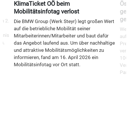
KlimaTicket OÖ beim
Öst
Mobilitätsinfotag verlost
gem
gew
m 2.
Die BMW Group (Werk Steyr) legt großen Wert
auf die betriebliche Mobilität seiner
Wer 
fnis
Mitarbeiterinnen/Mitarbeiter und baut dafür
auf 
n,
das Angebot laufend aus. Um über nachhaltige
Prei
und attraktive Mobilitätsmöglichkeiten zu
vera
informieren, fand am 16. April 2026 ein
100 
Mobilitätsinfotag vor Ort statt.
Verk
Part