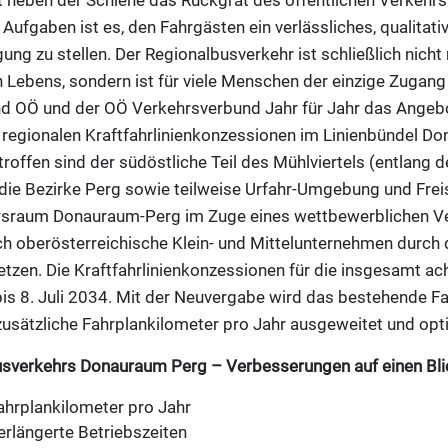
st neben der Schiene das Rückgrat des öffentlichen Verkehr
 Aufgaben ist es, den Fahrgästen ein verlässliches, qualitat
ng zu stellen. Der Regionalbusverkehr ist schließlich nicht 
 Lebens, sondern ist für viele Menschen der einzige Zugang z
nd OÖ und der OÖ Verkehrsverbund Jahr für Jahr das Angeb
regionalen Kraftfahrlinienkonzessionen im Linienbündel Do
offen sind der südöstliche Teil des Mühlviertels (entlang d
e Bezirke Perg sowie teilweise Urfahr-Umgebung und Freis
rsraum Donauraum-Perg im Zuge eines wettbewerblichen V
ch oberösterreichische Klein- und Mittelunternehmen durch 
etzen. Die Kraftfahrlinienkonzessionen für die insgesamt a
bis 8. Juli 2034. Mit der Neuvergabe wird das bestehende 
sätzliche Fahrplankilometer pro Jahr ausgeweitet und opti
sverkehrs Donauraum Perg – Verbesserungen auf einen Bli
ahrplankilometer pro Jahr
erlängerte Betriebszeiten