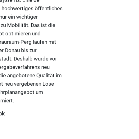
ssystems. Eine der
iv hochwertiges öffentliches
nur ein wichtiger
u Mobilität. Das ist die
ot optimieren und
nauraum-Perg laufen mit
er Donau bis zur
tadt. Deshalb wurde vor
ergabeverfahrens neu
die angebotene Qualität im
cht neu vergebenen Lose
Fahrplanangebot um
miert.
ck