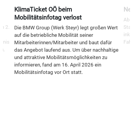
KlimaTicket OÖ beim
Neu
Mobilitätsinfotag verlost
Ab 1
m 2.
Stad
Die BMW Group (Werk Steyr) legt großen Wert
inkl
auf die betriebliche Mobilität seiner
fnis
Fahr
Mitarbeiterinnen/Mitarbeiter und baut dafür
n,
das Angebot laufend aus. Um über nachhaltige
und attraktive Mobilitätsmöglichkeiten zu
informieren, fand am 16. April 2026 ein
Mobilitätsinfotag vor Ort statt.