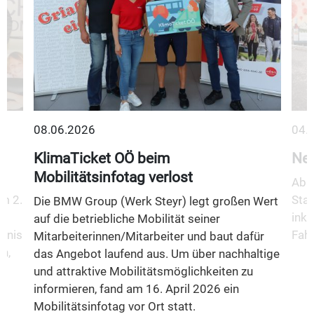
08.06.2026
04.
KlimaTicket OÖ beim
Neu
Mobilitätsinfotag verlost
Ab 1
m 2.
Stad
Die BMW Group (Werk Steyr) legt großen Wert
inkl
auf die betriebliche Mobilität seiner
fnis
Fahr
Mitarbeiterinnen/Mitarbeiter und baut dafür
n,
das Angebot laufend aus. Um über nachhaltige
und attraktive Mobilitätsmöglichkeiten zu
informieren, fand am 16. April 2026 ein
Mobilitätsinfotag vor Ort statt.