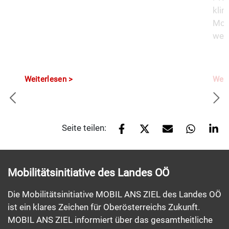
kli
Mobi
weit
Weiterlesen
Weit
Seite teilen:
Mobilitätsinitiative des Landes OÖ
Die Mobilitätsinitiative MOBIL ANS ZIEL des Landes OÖ
ist ein klares Zeichen für Oberösterreichs Zukunft.
MOBIL ANS ZIEL informiert über das gesamtheitliche