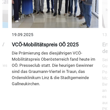
19.09.2025
13.
ÖV
VCÖ-Mobilitätspreis OÖ 2025
Erf
der
n
Die Prämierung des diesjährigen VCÖ-
Mobilitätspreis Oberösterreich fand heute im
Seit
 des
OÖ. Presseclub statt. Die heurigen Gewinner
Guse
sind das Graumann-Viertel in Traun, das
Post
Ordensklinikum Linz & die Stadtgemeinde
Mobi
Gallneukirchen.
Betr
an e
es s
auch
PKW 