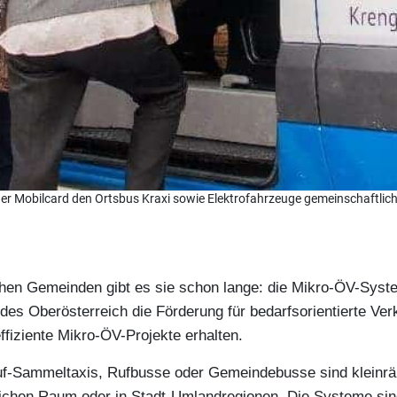
der Mobilcard den Ortsbus Kraxi sowie Elektrofahrzeuge gemeinschaftlich
schen Gemeinden gibt es sie schon lange: die Mikro-ÖV-Syst
ndes Oberösterreich die Förderung für bedarfsorientierte Ve
ffiziente Mikro-ÖV-Projekte erhalten.
f-Sammeltaxis, Rufbusse oder Gemeindebusse sind kleinrä
lichen Raum oder in Stadt-Umlandregionen. Die Systeme sind