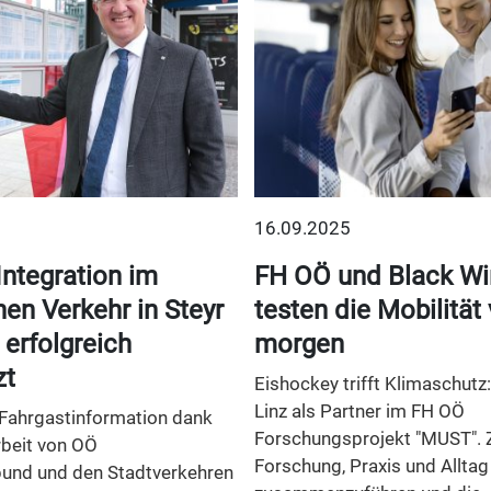
16.09.2025
Integration im
FH OÖ und Black Wi
hen Verkehr in Steyr
testen die Mobilität
erfolgreich
morgen
zt
Eishockey trifft Klimaschutz
Linz als Partner im FH OÖ
Fahrgastinformation dank
Forschungsprojekt "MUST". Zi
eit von OÖ
Forschung, Praxis und Alltag
und und den Stadtverkehren