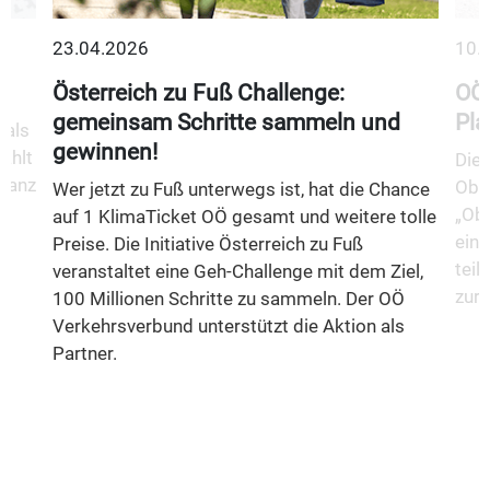
23.04.2026
10.
Österreich zu Fuß Challenge:
OÖ 
gemeinsam Schritte sammeln und
Pla
 als
gewinnen!
ählt
Die 
 ganz
Ober
Wer jetzt zu Fuß unterwegs ist, hat die Chance
„Obe
auf 1 KlimaTicket OÖ gesamt und weitere tolle
eine
Preise. Die Initiative Österreich zu Fuß
teil
veranstaltet eine Geh-Challenge mit dem Ziel,
zurü
100 Millionen Schritte zu sammeln. Der OÖ
Verkehrsverbund unterstützt die Aktion als
Partner.