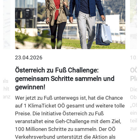
23.04.2026
10.
Österreich zu Fuß Challenge:
OÖ 
gemeinsam Schritte sammeln und
Pla
 als
gewinnen!
ählt
Die 
 ganz
Ober
Wer jetzt zu Fuß unterwegs ist, hat die Chance
„Obe
auf 1 KlimaTicket OÖ gesamt und weitere tolle
eine
Preise. Die Initiative Österreich zu Fuß
teil
veranstaltet eine Geh-Challenge mit dem Ziel,
zurü
100 Millionen Schritte zu sammeln. Der OÖ
Verkehrsverbund unterstützt die Aktion als