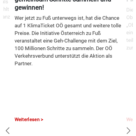
 als
gewinnen!
ählt
Die 
 ganz
Ober
Wer jetzt zu Fuß unterwegs ist, hat die Chance
„Obe
auf 1 KlimaTicket OÖ gesamt und weitere tolle
eine
Preise. Die Initiative Österreich zu Fuß
teil
veranstaltet eine Geh-Challenge mit dem Ziel,
zurü
100 Millionen Schritte zu sammeln. Der OÖ
Verkehrsverbund unterstützt die Aktion als
Partner.
Weiterlesen
Weit