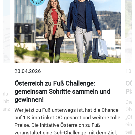
23.04.2026
10.
Österreich zu Fuß Challenge:
OÖ 
gemeinsam Schritte sammeln und
Pla
 als
gewinnen!
ählt
Die 
 ganz
Ober
Wer jetzt zu Fuß unterwegs ist, hat die Chance
„Obe
auf 1 KlimaTicket OÖ gesamt und weitere tolle
eine
Preise. Die Initiative Österreich zu Fuß
teil
veranstaltet eine Geh-Challenge mit dem Ziel,