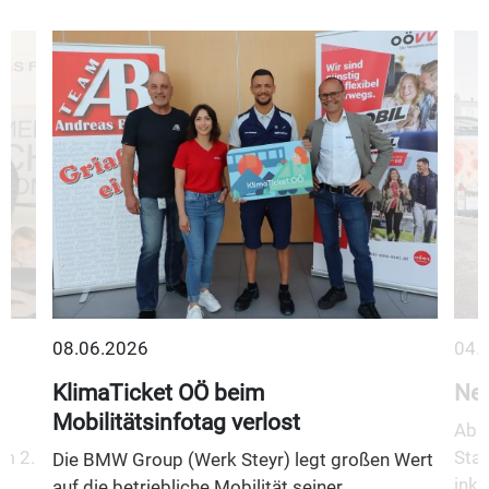
08.06.2026
04.
KlimaTicket OÖ beim
Neu
Mobilitätsinfotag verlost
Ab 1
m 2.
Stad
Die BMW Group (Werk Steyr) legt großen Wert
inkl
auf die betriebliche Mobilität seiner