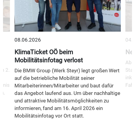
08.06.2026
04.
KlimaTicket OÖ beim
Neu
Mobilitätsinfotag verlost
Ab 1
m 2.
Stad
Die BMW Group (Werk Steyr) legt großen Wert
inkl
auf die betriebliche Mobilität seiner
fnis
Fahr
Mitarbeiterinnen/Mitarbeiter und baut dafür
n,
das Angebot laufend aus. Um über nachhaltige
und attraktive Mobilitätsmöglichkeiten zu
informieren, fand am 16. April 2026 ein
Mobilitätsinfotag vor Ort statt.