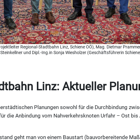
z (Projektleiter Regional-Stadtbahn Linz, Schiene OÖ), Mag. Dietmar Pramm
teinkellner und Dipl.-Ing.in Sonja Wiesholzer (Geschäftsführerin Schien
dtbahn Linz: Aktueller Plan
innerstädtischen Planungen sowohl für die Durchbindung zw
für die Anbindung vom Nahverkehrsknoten Urfahr – Ost bis 
stand geht man von einem Baustart (bauvorbereitende Ma