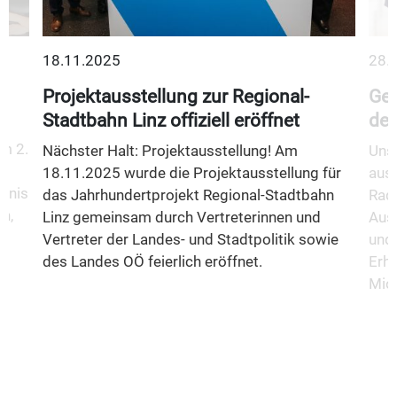
18.11.2025
28.
Projektausstellung zur Regional-
Gem
Stadtbahn Linz offiziell eröffnet
des
m 2.
Nächster Halt: Projektausstellung! Am
Unse
18.11.2025 wurde die Projektausstellung für
aus
fnis
das Jahrhundertprojekt Regional-Stadtbahn
Rad
n,
Linz gemeinsam durch Vertreterinnen und
Aus
Vertreter der Landes- und Stadtpolitik sowie
und 
des Landes OÖ feierlich eröffnet.
Erha
Mio.